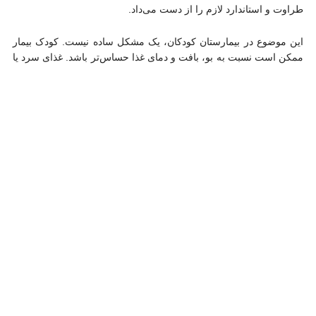
طراوت و استاندارد لازم را از دست می‌داد.
این موضوع در بیمارستان کودکان، یک مشکل ساده نیست. کودک بیمار
ممکن است نسبت به بو، بافت و دمای غذا حساس‌تر باشد. غذای سرد یا
بی‌کیفیت می‌تواند باعث کاهش اشتها شود و کاهش اشتها یعنی ضعف
بیشتر، بی‌قراری بیشتر و سخت‌تر شدن روند درمان. از همین رو، ایجاد
یک آشپزخانه داخلی که بتواند غذای تازه و گرم را «در زمان درست» به
بیمار برساند، یک ضرورت واقعی برای این مرکز درمانی محسوب
می‌شد.
راه‌اندازی آشپزخانه رژیمی؛ از تصمیم تا اجرا
در پاسخ به همین نیاز، قدرت حاج‌نوری با رویکردی کاملاً زیرساختی وارد
عمل شد و پروژه بازسازی، تعمیر، تجهیز و راه‌اندازی آشپزخانه رژیمی
بیمارستان بوعلی را پیش برد. در توضیحات مربوط به این اقدام، به
هزینه‌ای حدود ۹۰ میلیارد ریال (نزدیک به ۹ میلیارد تومان) اشاره شده
است؛ سرمایه‌گذاری‌ای که نشان می‌دهد پروژه به شکل جدی و کامل
اجرا شده و هدف آن ایجاد یک ظرفیت پایدار برای بیمارستان بوده است.