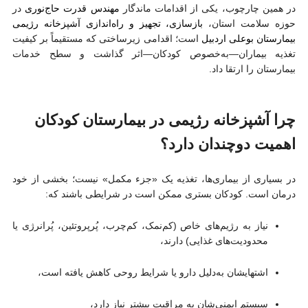
در همین چارچوب، یکی از اقدامات ماندگار
مهندس قدرت حاج‌نوری
در
حوزه سلامت استان،
بازسازی، تجهیز و راه‌اندازی آشپزخانه رژیمی
بیمارستان بوعلی اردبیل
است؛ اقدامی زیرساختی که مستقیماً بر کیفیت
تغذیه بیماران—به‌خصوص کودکان—اثر گذاشت و سطح خدمات
بیمارستان را ارتقا داد.
چرا آشپزخانه رژیمی در بیمارستان کودکان
اهمیت دوچندان دارد؟
در بسیاری از بیماری‌ها، تغذیه یک «جزء مکمل» نیست؛ بخشی از خود
درمان است. کودکان بستری ممکن است در شرایطی باشند که:
نیاز به رژیم‌های خاص (کم‌نمک، کم‌چرب، پُرپروتئین، پُرانرژی یا
محدودیت‌های غذایی) دارند،
اشتهایشان به‌دلیل دارو یا شرایط روحی کاهش یافته است،
سیستم ایمنی‌شان به مراقبت بیشتر نیاز دارد،